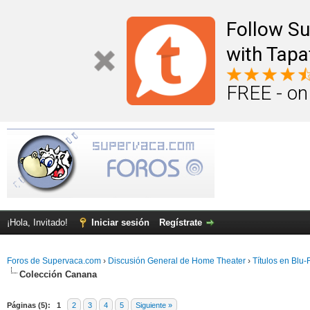
Follow S
with Tapa
FREE - on
¡Hola, Invitado!
Iniciar sesión
Regístrate
Foros de Supervaca.com
›
Discusión General de Home Theater
›
Títulos en Blu
Colección Canana
a
Páginas (5):
1
2
3
4
5
Siguiente »