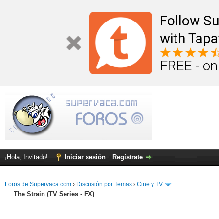
Follow S
with Tapa
FREE - on
¡Hola, Invitado!
Iniciar sesión
Regístrate
Foros de Supervaca.com
›
Discusión por Temas
›
Cine y TV
The Strain (TV Series - FX)
dia