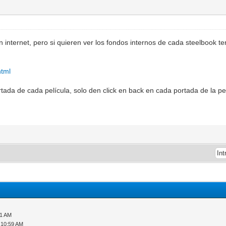
n internet, pero si quieren ver los fondos internos de cada steelbook te
html
ada de cada película, solo den click en back en cada portada de la pelí
51 AM
 10:59 AM