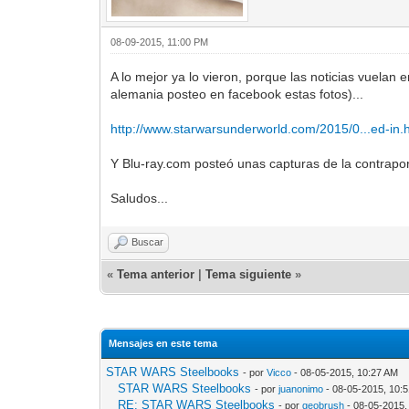
08-09-2015, 11:00 PM
A lo mejor ya lo vieron, porque las noticias vuelan e
alemania posteo en facebook estas fotos)...
http://www.starwarsunderworld.com/2015/0...ed-in.
Y Blu-ray.com posteó unas capturas de la contraport
Saludos...
Buscar
«
Tema anterior
|
Tema siguiente
»
Mensajes en este tema
STAR WARS Steelbooks
- por
Vicco
- 08-05-2015, 10:27 AM
STAR WARS Steelbooks
- por
juanonimo
- 08-05-2015, 10:
RE: STAR WARS Steelbooks
- por
geobrush
- 08-05-2015,