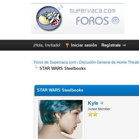
¡Hola, Invitado!
Iniciar sesión
Regístrate
Foros de Supervaca.com
›
Discusión General de Home Theat
STAR WARS Steelbooks
2 voto(s) - 3 Media
1
2
3
4
5
STAR WARS Steelbooks
Kyle
Junior Member