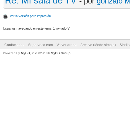
Re: Mi sala de TV
- por
gonzalo 
Ver la versión para impresión
Usuarios navegando en este tema: 1 invitado(s)
Contáctanos
Supervaca.com
Volver arriba
Archivo (Modo simple)
Sindi
Powered By
MyBB
, © 2002-2026
MyBB Group
.