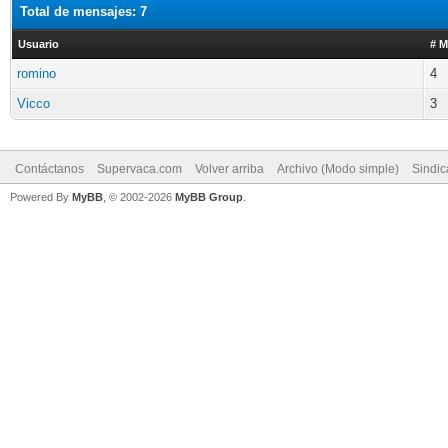
Total de mensajes: 7
Usuario
# M
romino
4
Vicco
3
Contáctanos
Supervaca.com
Volver arriba
Archivo (Modo simple)
Sindi
Powered By
MyBB
, © 2002-2026
MyBB Group
.