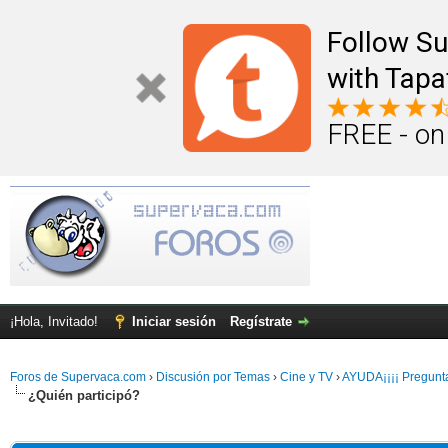
Follow S
with Tapa
FREE - on
¡Hola, Invitado!
Iniciar sesión
Regístrate
Foros de Supervaca.com
›
Discusión por Temas
›
Cine y TV
›
AYUDA¡¡¡¡ Pregunta 
¿Quién participó?