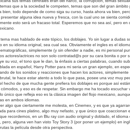
icana sus temas centrales eran del narco, la corrupción, temas sexua
temas que a la sociedad le competen, temas que son del gran ámbito 
ra bien, todo depende de como siga su curso, hasta ahora va bien, per
e presentar alguna idea nueva y fresca, con la cual uno se sienta comid
amente esto será un fracaso total. Esperemos que no sea así, pero en d
exicano.
 tema mas hablado de este tópico, los doblajes. Yo sin lugar a dudas 
no en su idioma original, sea cual sea. Obviamente el ingles es el idio
inematográficas, simplemente (y sin ofender a nadie, es mi personal pu
. Los actores/actrices no son solo contratad@s por su cara bonita o po
uye su voz, el tono que le dan, la énfasis a ciertas palabras, cuando su
blada en español, Harry Potter para mi seria un gran ejemplo, en espec
utando de los sonidos y reacciones que hacen los actores, simplemente 
utal, te hace estar atento a todo lo que pasa, posee una voz muy pecu
 el hecho de que mucha gente prefiera los doblajes es porque así está
ten cómodos, y eso es de respetar. Sin embargo me ha tocado escuchar
", lo único que refleja eso es la clásica imagen del flojo mexicano, aunq
ulas en ambos idiomas.
er algo que ciertamente me molesta, en Cinemex, y es que ya agarraro
lada para cines platino, algo muy nefasto, y que único que coaccionan e
ue recordemos, en un Blu ray con audio original y doblado, el idioma o
 pero, alguna ven han visto Toy Story 3 (por poner un ejemplo) en ingl
utas la película desde otra perspectiva.