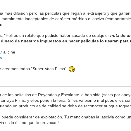
ga más difusión pero las películas que llegan al extranjero y que gan
 moralmente inaceptables de carácter mórbido o lascivo (comportamie
n.
, "Heli es un relato que pudiste haber sacado de cualquier
nota de u
se dinero de nuestros impuestos en hacer películas lo usaran para
 al cine
e/
r creemos todos "Super Vaca Films".
a de las películas de Reygadas y Escalante lo han sido (salvo por apo
rraya Films, y ellos ponen la feria. Si les va bien o mal pues ellos s
e cuando un producto es de calidad se deba de reconocer aunque toqu
 puede considerar de explotación. Tu mencionabas la lascivia como una 
via es lo último que te provocan!