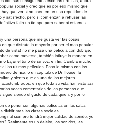
les con sus consiguientes escenas eróticas; ahora
popular social y creo que es por eso mismo que
o hay que ver si no caen en un uso repetidos de
o y satisfecho, pero si comienzan a rehusar las
efinitiva falta un tiempo para saber si estamos
soy una persona que me gusta ver las cosas
ma en que disfruto la mayoría por ser el mas popular
nto de vista) no me pasa una película con doblaje,
r saber como moverse, también influye la manera en
bir o bajar el tono de su voz, en fin. Cambia mucho
ial las ultimas películas. Pasa lo mismo con las
muero de risa, o un capitulo de Dr House, la
liar, y siento que es una de las mejores
n acostumbrados, en que toda su vida han visto así
 varias veces comentarios de las personas que
ue sigue siendo el gusto de cada quien, y por lo
n de poner con algunas películas en las salas
s dividir mas las clases sociales.
riginal siempre tendrá mejor calidad de sonido, yo
es? Realmente es un deleite, los sonidos, las