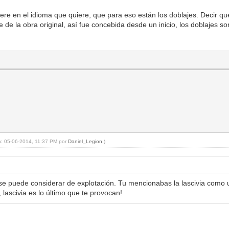
uiere en el idioma que quiere, que para eso están los doblajes. Decir q
 de la obra original, así fue concebida desde un inicio, los doblajes 
en: 05-06-2014, 11:37 PM por
Daniel_Legion
.)
se puede considerar de explotación. Tu mencionabas la lascivia como un
 lascivia es lo último que te provocan!