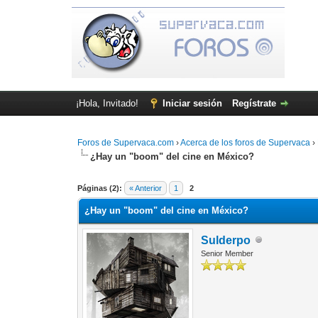
¡Hola, Invitado!
Iniciar sesión
Regístrate
Foros de Supervaca.com
›
Acerca de los foros de Supervaca
›
¿Hay un "boom" del cine en México?
0 voto(s) - 0 Media
1
2
3
4
5
Páginas (2):
« Anterior
1
2
¿Hay un "boom" del cine en México?
Sulderpo
Senior Member