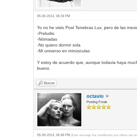
05-06-2014, 06:34 PM
Yo no he visto Post Tenebras Lux, pero de las mex
-Preludio
-Nómadas
-No quiero dormir sola
-Mi universo en minúsculas
Y estoy de acuerdo que, aunque todavia haya mucho
bueno.
Buscar
octavio
Posting Freak
05-06-2014, 06:48 PM
(Este mensaje fue modificado por última vez 