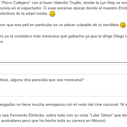
l "Perro Callejero" con el buen Valentín Trujillo, donde la Lyn May se 
ascivia en el espectador. O esas escenas épicas donde el maestro Erick 
edictinos de la edad media.
er que esa peli en particular es un placer culpable de tu servilleta
o yo la considero más mexicana que gabacha ya que la dirige Diego 
co.
nebras, alguna otra parecida que sea mexicana?
 de Reygadas no tiene mucha semejanza con el resto del cine nacional. Ni
sea Fernando Eimbcke, sobre todo con su cinta "Lake Tahoe" que tiene
 australiano pero que ha hecho toda su carrera en México).