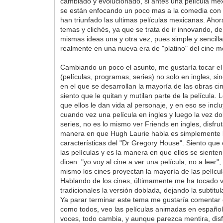
cambiado y evolucionado, si antes una película mex
se están enfocando un poco mas a la comedia con 
han triunfado las ultimas películas mexicanas. Aho
temas y clichés, ya que se trata de ir innovando, d
mismas ideas una y otra vez, pues simple y sencill
realmente en una nueva era de "platino" del cine m
Cambiando un poco el asunto, me gustaría tocar el
(películas, programas, series) no solo en ingles, si
en el que se desarrollan la mayoría de las obras c
siento que le quitan y mutilan parte de la película
que ellos le dan vida al personaje, y en eso se incl
cuando vez una película en ingles y luego la vez do
series, no es lo mismo ver Friends en ingles, disfr
manera en que Hugh Laurie habla es simplemente br
características del "Dr Gregory House". Siento que
las películas y es la manera en que ellos se sien
dicen: "yo voy al cine a ver una película, no a leer
mismo los cines proyectan la mayoría de las pelíc
Hablando de los cines, últimamente me ha tocado v
tradicionales la versión doblada, dejando la subtitu
Ya parar terminar este tema me gustaría comentar q
como todos, veo las películas animadas en español,
voces, todo cambia, y aunque parezca mentira, disfr