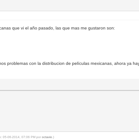
icanas que vi el año pasado, las que mas me gustaron son:
s problemas con la distribucion de películas mexicanas, ahora ya hay
en: 05-06-2014, 07:06 PM por
octavio
.)