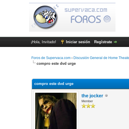
¡Hola, Invitado!
Iniciar sesión
Regístrate
Foros de Supervaca.com
›
Discusión General de Home Theat
compro este dvd urge
1 voto(s) - 5 Media
1
2
3
4
5
compro este dvd urge
the jocker
Member