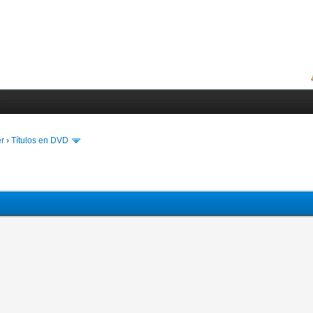
er
›
Títulos en DVD