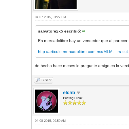
04-07-2015, 01:27 PM
salvatore2k5 escribió:
En mercadolibre hay un vendedor que al parecer tie
http://articulo.mercadolibre.com.mx/MLM-...rs-cu
de hecho hace meses le pregunte amigo es la vercion
Buscar
elchb
Posting Freak
04-08-2015, 09:59 AM